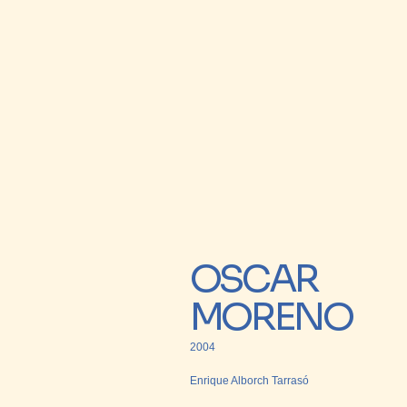
OSCAR
MORENO
2004
Enrique Alborch Tarrasó