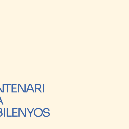
NTENARI
À
BILENYOS