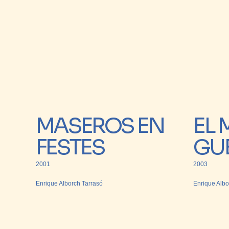
MASEROS EN
EL
FESTES
GU
2001
2003
Enrique Alborch Tarrasó
Enrique Albo