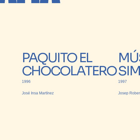
PAQUITO EL
MÚ
CHOCOLATERO
SI
1996
1997
José Insa Martínez
Josep Robert