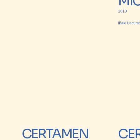
Mi
2010
Iñaki Lecumb
CERTAMEN
CE