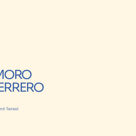
 MORO
ERRERO
rch Tarrasó