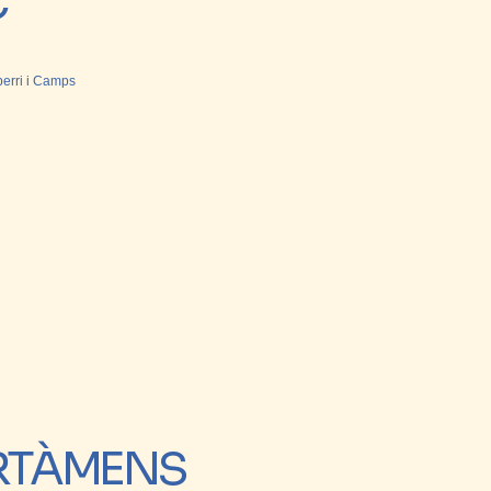
C
erri i Camps
RTÀMENS