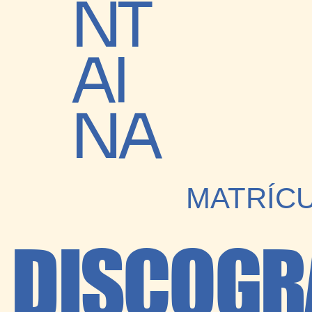
NT
AI
NA
MATRÍC
DISCOGR