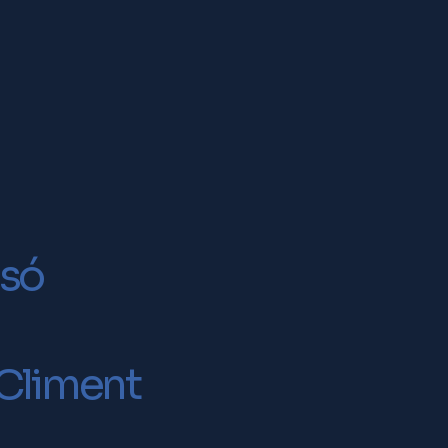
asó
 Climent