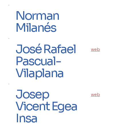
Norman
Milanés
José Rafael
web
Pascual-
Vilaplana
Josep
web
Vicent Egea
Insa