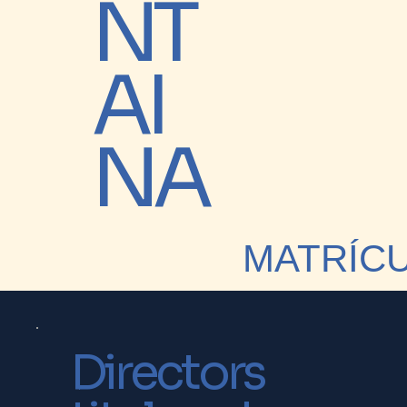
NT
AI
NA
MATRÍC
Directors