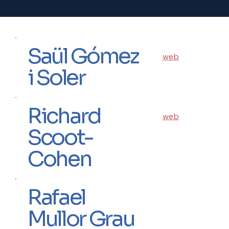
Saül Gómez
web
i Soler
Richard
web
Scoot-
Cohen
Rafael
Mullor Grau