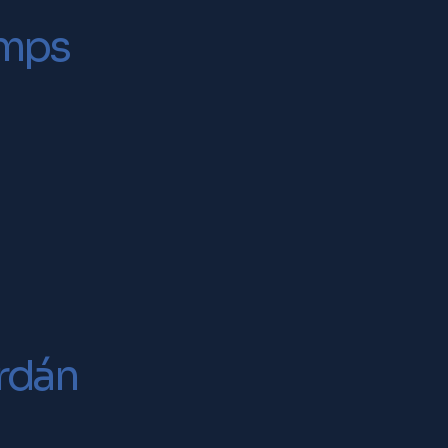
amps
rdán