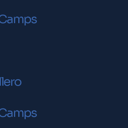
i Camps
lero
i Camps