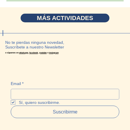
MÁS ACTIVIDADES
No te pierdas ninguna novedad,
Suscríbete a nuestro Newsletter
o síguenos en
whatsapp
,
facebook
,
youtube
o
instagram
Email
*
Sí, quiero suscribirme.
Suscribirme