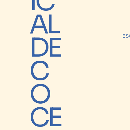
IC
AL
DE
ES
C
O
CE