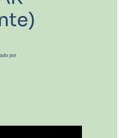
nte)
eado por