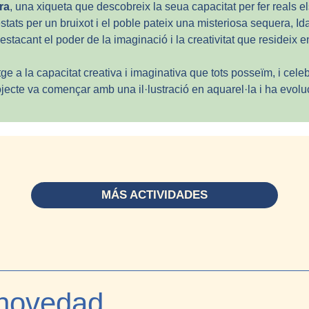
ra
, una xiqueta que descobreix la seua capacitat per fer reals e
ats per un bruixot i el poble pateix una misteriosa sequera, Idair
destacant el poder de la imaginació i la creativitat que resideix
e a la capacitat creativa i imaginativa que tots posseïm, i celeb
ojecte va començar amb una il·lustració en aquarel·la i ha evolu
MÁS ACTIVIDADES
 novedad,