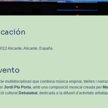
icación
03012 Alicante, Alicante, España
vento
le multidisciplinari que combina música original, titelles i narrac
er 
Jordi Pla Porta
, amb una composició musical creada per 
Ma
ió cultural 
Debatabat
, dedicada a la difusió d’activitats artístiq