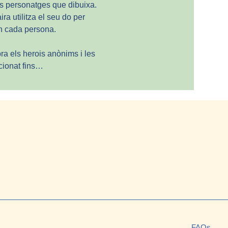
ls personatges que dibuixa. 
a utilitza el seu do per 
 en cada persona.
ra els herois anònims i les 
cionat fins…
FAQs