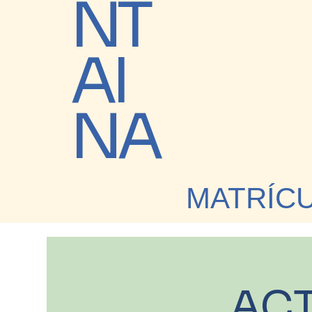
NT
AI
NA
MATRÍC
ACT