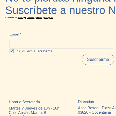
Suscríbete a nuestro N
o síguenos en
whatsapp
,
facebook
,
youtube
o
instagram
Email
*
Sí, quiero suscribirme.
Suscribirme
Dirección
Horario Secretaría
Antic Bosco - Plaza Al
Martes y Jueves de 18h - 20h
03820 - Cocentaina
Calle Ausiàs March, 9