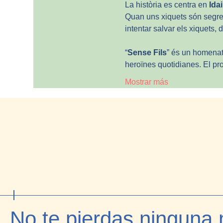
La història es centra en 
Idai
Quan uns xiquets són segrest
intentar salvar els xiquets, 
“
Sense Fils
” és un homenatg
heroïnes quotidianes. El pr
Mostrar más
No te pierdas ninguna