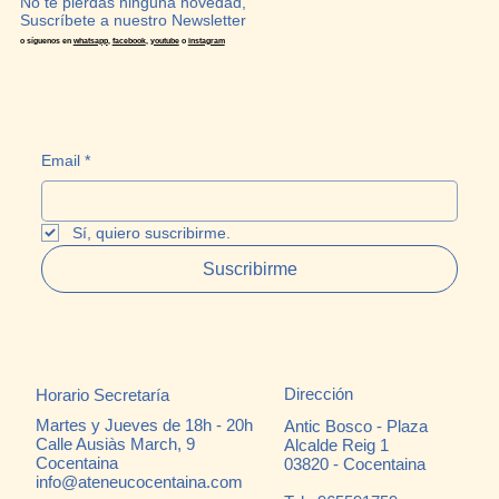
No te pierdas ninguna novedad,
Suscríbete a nuestro Newsletter
o síguenos en
whatsapp
,
facebook
,
youtube
o
instagram
Email
*
Sí, quiero suscribirme.
Suscribirme
Dirección
Horario Secretaría
Martes y Jueves de 18h - 20h
Antic Bosco - Plaza
Calle Ausiàs March, 9
Alcalde Reig 1
Cocentaina
03820 - Cocentaina
info@ateneucocentaina.com